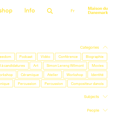
Maison du
shop
Info
Fr
Danemark
Categories
Freedom
Podcast
Vidéo
Conférence
Biographie
 à candidatures
Art
Simon Lereng Wilmont
Movies
orkshop
Céramique
Atelier
Workshop
Identité
onique
Percussion
Percussion
Compositeur danois
Subjects
People