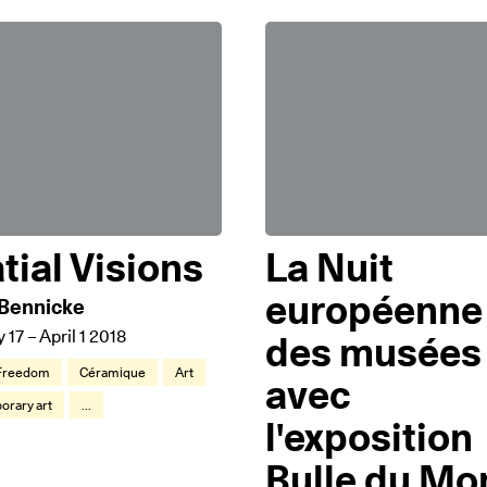
tial Visions
La Nuit
européenne
Bennicke
 17 – April 1 2018
des musées
 Freedom
Céramique
Art
avec
rary art
...
l'exposition
Bulle du Mo