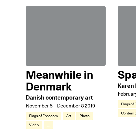
Meanwhile in
Spa
Denmark
Karen 
February
Danish contemporary art
Flags of
November 5 – December 8 2019
Contempo
Flags of Freedom
Art
Photo
Vidéo
...