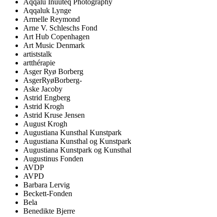
Aqqalu Inuuteq Photography
Aqqaluk Lynge
Armelle Reymond
Arne V. Schleschs Fond
Art Hub Copenhagen
Art Music Denmark
artiststalk
artthérapie
Asger Ryø Borberg
AsgerRyøBorberg-
Aske Jacoby
Astrid Engberg
Astrid Krogh
Astrid Kruse Jensen
August Krogh
Augustiana Kunsthal Kunstpark
Augustiana Kunsthal og Kunstpark
Augustiana Kunstpark og Kunsthal
Augustinus Fonden
AVDP
AVPD
Barbara Lervig
Beckett-Fonden
Bela
Benedikte Bjerre