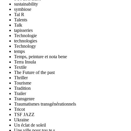
sustainability
symbiose
Tal R
Talents
Talk
tapisseries
Technologie
technologies
Technology
temps
Temps, peinture et nota bene
Terra Insula
Textile
The Future of the past
Thriller
Tourisme
Tradition
Trailer
Transgenre
Traumatismes transgénérationnels
Tricot
TSF JAZZ
Ukraine
Un éclat de soleil
Une ville pour tou.te.s