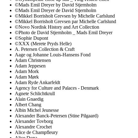
©Mads Emil Dreyer by David Stjernholm
©Mads Emil Dreyer de David Stjernholm
©Mikkel Borrisholt Grevsen by Michelle Carlslund
©Mikkel Borrisholt Grevsen par Michelle Carlslund
©Novo Nordisk History and Art Collection
©Photo de David Stjernholm _ Mads Emil Dreyer
©Sophie Dupont
©XXX (Merete Pryds Helle)
A. Petersen Collection & Craft
Aage og Johanne Louis-Hansens Fond
Adam Christensen
Adam Jeppesen
Adam Mork
Adam Mørk
Adam Ryde Ankarfeldt
Agency for Culture and Palaces - Denmark
Agnete Schlichtkrull
Alain Gnaedig
Albert Chang
Albin Michel Jeunesse
Alexander Banck-Petersen (Stine Pilgaard)
Alexander Tovborg
Alexandre Crochet
Alice de Champfleury
Alice Dona