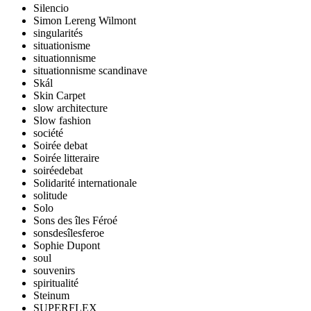
Silencio
Simon Lereng Wilmont
singularités
situationisme
situationnisme
situationnisme scandinave
Skál
Skin Carpet
slow architecture
Slow fashion
société
Soirée debat
Soirée litteraire
soiréedebat
Solidarité internationale
solitude
Solo
Sons des îles Féroé
sonsdesîlesferoe
Sophie Dupont
soul
souvenirs
spiritualité
Steinum
SUPERFLEX