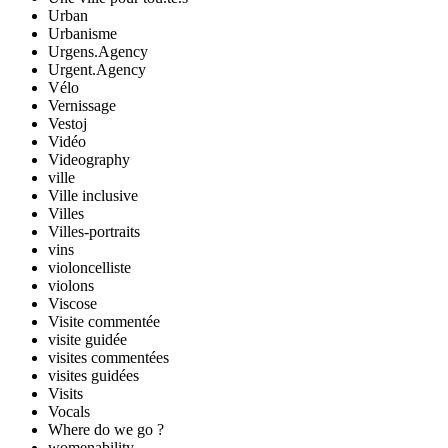
Urban
Urbanisme
Urgens.Agency
Urgent.Agency
Vélo
Vernissage
Vestoj
Vidéo
Videography
ville
Ville inclusive
Villes
Villes-portraits
vins
violoncelliste
violons
Viscose
Visite commentée
visite guidée
visites commentées
visites guidées
Visits
Vocals
Where do we go ?
womenability