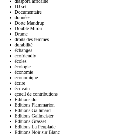
diaspora africaine
DJ set
Documentaire
données
Dorte Mandrup
Double Miroir
Drame
droits des femmes
durabilité
échanges
ecofriendly
écoles
écologie
économie
economique
écrire
écrivain
ecueil de contributions
Éditions do
Editions Flammarion
Editions Gallimard
Editions Gallmeister
Editions Grasset
Éditions La Peuplade
Editions Noir sur Blanc