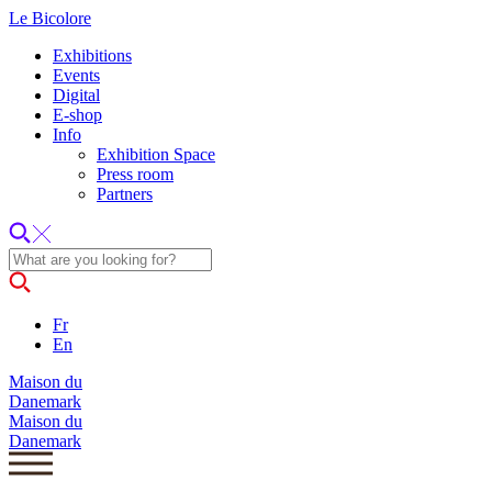
Le Bicolore
Exhibitions
Events
Digital
E-shop
Info
Exhibition Space
Press room
Partners
Fr
En
Maison du
Danemark
Maison du
Danemark