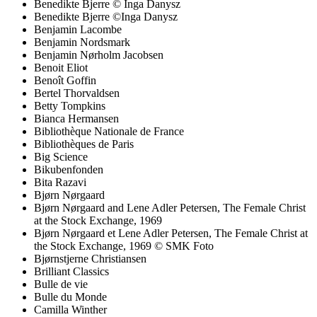
Benedikte Bjerre © Inga Danysz
Benedikte Bjerre ©Inga Danysz
Benjamin Lacombe
Benjamin Nordsmark
Benjamin Nørholm Jacobsen
Benoit Eliot
Benoît Goffin
Bertel Thorvaldsen
Betty Tompkins
Bianca Hermansen
Bibliothèque Nationale de France
Bibliothèques de Paris
Big Science
Bikubenfonden
Bita Razavi
Bjørn Nørgaard
Bjørn Nørgaard and Lene Adler Petersen, The Female Christ
at the Stock Exchange, 1969
Bjørn Nørgaard et Lene Adler Petersen, The Female Christ at
the Stock Exchange, 1969 © SMK Foto
Bjørnstjerne Christiansen
Brilliant Classics
Bulle de vie
Bulle du Monde
Camilla Winther