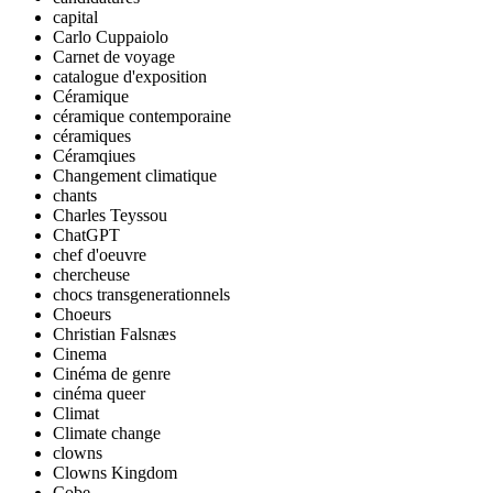
capital
Carlo Cuppaiolo
Carnet de voyage
catalogue d'exposition
Céramique
céramique contemporaine
céramiques
Céramqiues
Changement climatique
chants
Charles Teyssou
ChatGPT
chef d'oeuvre
chercheuse
chocs transgenerationnels
Choeurs
Christian Falsnæs
Cinema
Cinéma de genre
cinéma queer
Climat
Climate change
clowns
Clowns Kingdom
Cobe