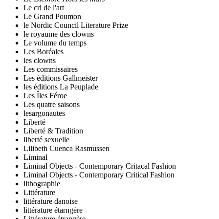
Le cri de l'art
Le Grand Poumon
le Nordic Council Literature Prize
le royaume des clowns
Le volume du temps
Les Boréales
les clowns
Les commissaires
Les éditions Gallmeister
les éditions La Peuplade
Les Îles Féroe
Les quatre saisons
lesargonautes
Liberté
Liberté & Tradition
liberté sexuelle
Lilibeth Cuenca Rasmussen
Liminal
Liminal Objects - Contemporary Critacal Fashion
Liminal Objects - Contemporary Critical Fashion
lithographie
Littérature
littérature danoise
littérature étarngère
Littérature étrangère