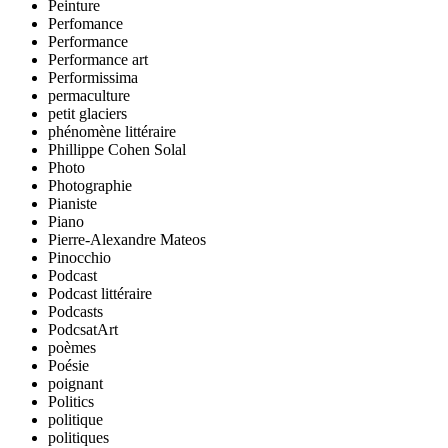
Peinture
Perfomance
Performance
Performance art
Performissima
permaculture
petit glaciers
phénomène littéraire
Phillippe Cohen Solal
Photo
Photographie
Pianiste
Piano
Pierre-Alexandre Mateos
Pinocchio
Podcast
Podcast littéraire
Podcasts
PodcsatArt
poèmes
Poésie
poignant
Politics
politique
politiques