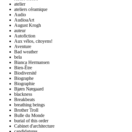
atelier
ateliers céramique
Audio
AudioaArt
August Krogh
auteur
Autofiction
Aux vélos, citoyens!
Aventure
Bad weather
bela
Bianca Hermansen
Bien-Être
Biodiversité
Biographe
Biographie
Bjørn Nørgaard
blackness
Breakbeats
breathing beings
Brother Troll
Bulle du Monde
burial of this order
Cabinet d'architecture
candidatures