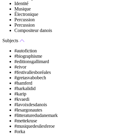
Identité
Musique
Électronique
Percussion
Percussion
Compositeur danois
Subjects
#autofiction
#biographisme
#editionsgallimard
#eivor
#festivallesboréales
#gretasvabobech
#hamferd
#harkalidid
#karip
#kvaedi
#lavoixdesdanois
#lesargonautes
#litteraturedudanemark
#mettekruse
#musiquedesilesferoe
#orka