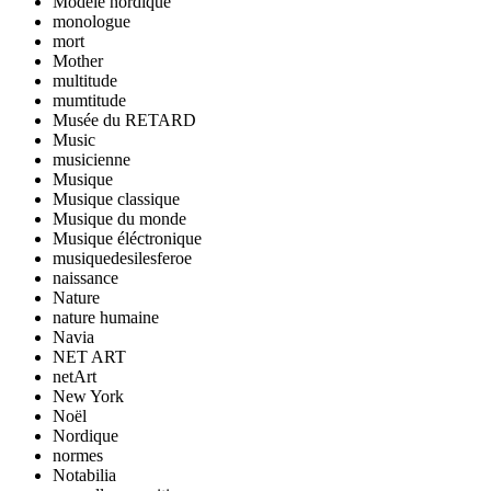
Modèle nordique
monologue
mort
Mother
multitude
mumtitude
Musée du RETARD
Music
musicienne
Musique
Musique classique
Musique du monde
Musique éléctronique
musiquedesilesferoe
naissance
Nature
nature humaine
Navia
NET ART
netArt
New York
Noël
Nordique
normes
Notabilia