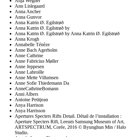
Anja Wegner
Ann Lislegaard
Anna Ancher
Anna Gunvor
Anna Katrin Ø. Egilstrøð
Anna Katrin Ø. Egilstrøð by
Anna Katrin Ø. Egilstrøð by Anna Katrin Ø. Egilstrøð
Anna Krogh
Annabelle Ténèze
Anne Bach Agerholm
Anne Cathrine
Anne Fabricius Møller
Anne Jeppesen
Anne Labroille
Anne Mette Villumsen
Anne Sofie Thiedemann Da
AnneCathrineBomann
Anni Albers
Antoine Petitjean
Anya Harrison
Anya Harrisson
Apertures Specters Rifts Detail. Détail de l’installation :
Aperture Specters Rift, Leeum Samsung Museum of Art,
ARTSPECTRUM, Corée, 2016 © Byunghun Min / Halo
Studio.