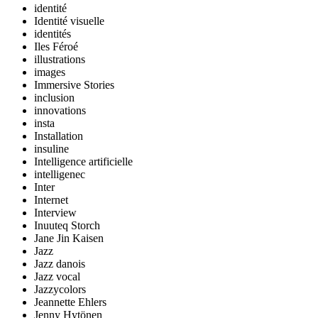
identité
Identité visuelle
identités
Iles Féroé
illustrations
images
Immersive Stories
inclusion
innovations
insta
Installation
insuline
Intelligence artificielle
intelligenec
Inter
Internet
Interview
Inuuteq Storch
Jane Jin Kaisen
Jazz
Jazz danois
Jazz vocal
Jazzycolors
Jeannette Ehlers
Jenny Hytönen