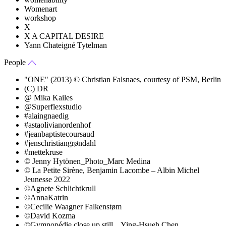
Womenart
workshop
X
X A CAPITAL DESIRE
Yann Chateigné Tytelman
People
"ONE" (2013) © Christian Falsnaes, courtesy of PSM, Berlin
(C) DR
@ Mika Kailes
@Superflexstudio
#alaingnaedig
#astaolivianordenhof
#jeanbaptistecoursaud
#jenschristiangrøndahl
#mettekruse
© Jenny Hytönen_Photo_Marc Medina
© La Petite Sirène, Benjamin Lacombe – Albin Michel
Jeunesse 2022
©Agnete Schlichtkrull
©AnnaKatrin
©Cecilie Waagner Falkenstøm
©David Kozma
©Gymnopédie close up still _ Ying-Hsueh Chen