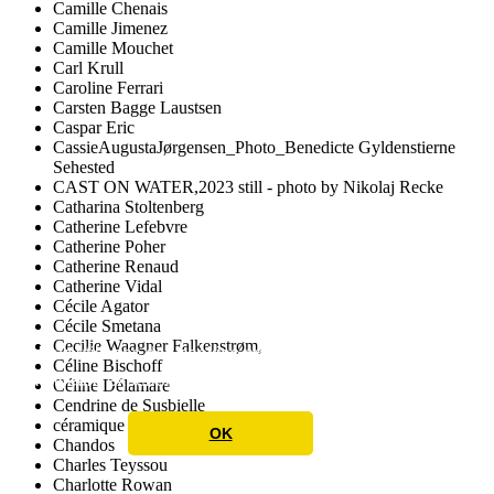
Camille Chenais
Camille Jimenez
Camille Mouchet
Carl Krull
Caroline Ferrari
Carsten Bagge Laustsen
Caspar Eric
CassieAugustaJørgensen_Photo_Benedicte Gyldenstierne
Sehested
CAST ON WATER,2023 still - photo by Nikolaj Recke
Catharina Stoltenberg
Catherine Lefebvre
Catherine Poher
Catherine Renaud
Catherine Vidal
Cécile Agator
Cécile Smetana
Cecilie Waagner Falkenstrøm,
Nous utilisons des cookies pour vous offrir une
Céline Bischoff
meilleure expérience utilisateur
Learn More
Céline Délamare
Cendrine de Susbielle
céramique
OK
Chandos
Charles Teyssou
Charlotte Rowan