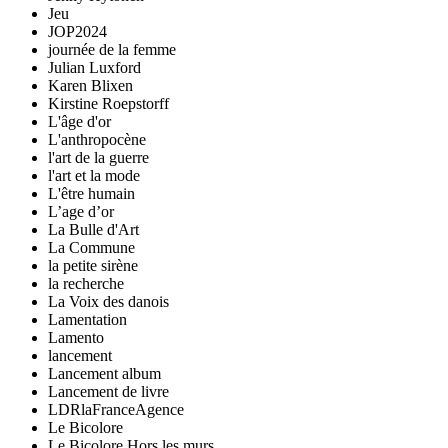
Jeu
JOP2024
journée de la femme
Julian Luxford
Karen Blixen
Kirstine Roepstorff
L'âge d'or
L'anthropocène
l'art de la guerre
l'art et la mode
L'être humain
L’age d’or
La Bulle d'Art
La Commune
la petite sirène
la recherche
La Voix des danois
Lamentation
Lamento
lancement
Lancement album
Lancement de livre
LDRlaFranceAgence
Le Bicolore
Le Bicolore Hors les murs