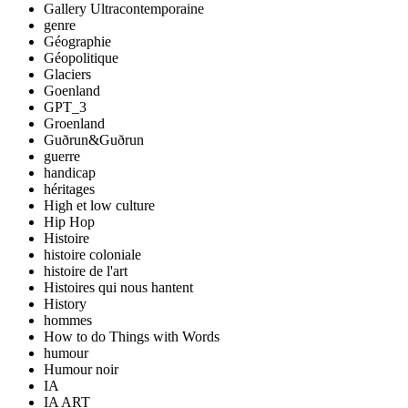
Gallery Ultracontemporaine
genre
Géographie
Géopolitique
Glaciers
Goenland
GPT_3
Groenland
Guðrun&Guðrun
guerre
handicap
héritages
High et low culture
Hip Hop
Histoire
histoire coloniale
histoire de l'art
Histoires qui nous hantent
History
hommes
How to do Things with Words
humour
Humour noir
IA
IA ART