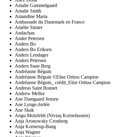
Amalie Gammelgaard
Amalie Smith
Amandine Maria
Ambassade du Danemark en France
Amélie Simier
Andachan
Ander Petersen
Anders Bo
Anders Bo Eriksen
Anders Lendager
Anders Petersen
Anders Sune Berg
Andréanne Béguin
Andréanne Béguin ©Elise Ortiou Campion
Andréanne Béguin_ crédit_Elise Ortiou Campion
Andreas Saint Bonnet
Andrew Mellor
Ane Damgaard Jensen
Ane Lynge-Jorlén
Ane Skak
Angu Motzfeldt (Niviaq Korneliussen)
Anja Aronowsky Cronberg
Anja Kornerup-Bang
Anja Wagner