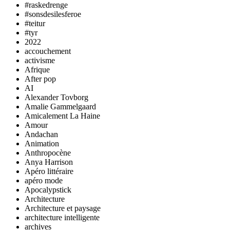
#raskedrenge
#sonsdesilesferoe
#teitur
#tyr
2022
accouchement
activisme
Afrique
After pop
AI
Alexander Tovborg
Amalie Gammelgaard
Amicalement La Haine
Amour
Andachan
Animation
Anthropocène
Anya Harrison
Apéro littéraire
apéro mode
Apocalypstick
Architecture
Architecture et paysage
architecture intelligente
archives