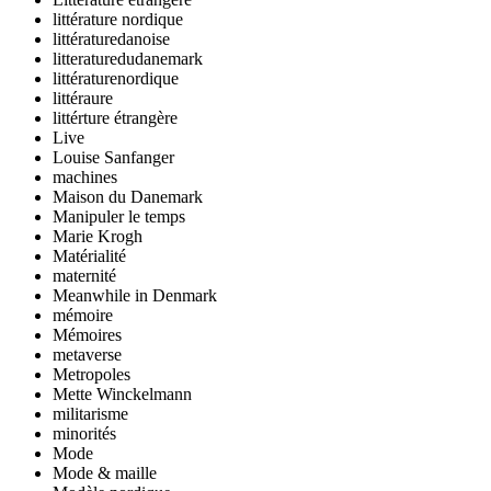
littérature nordique
littératuredanoise
litteraturedudanemark
littératurenordique
littéraure
littérture étrangère
Live
Louise Sanfanger
machines
Maison du Danemark
Manipuler le temps
Marie Krogh
Matérialité
maternité
Meanwhile in Denmark
mémoire
Mémoires
metaverse
Metropoles
Mette Winckelmann
militarisme
minorités
Mode
Mode & maille