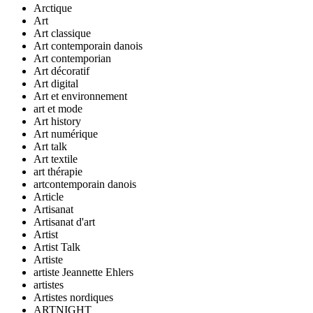
Arctique
Art
Art classique
Art contemporain danois
Art contemporian
Art décoratif
Art digital
Art et environnement
art et mode
Art history
Art numérique
Art talk
Art textile
art thérapie
artcontemporain danois
Article
Artisanat
Artisanat d'art
Artist
Artist Talk
Artiste
artiste Jeannette Ehlers
artistes
Artistes nordiques
ARTNIGHT