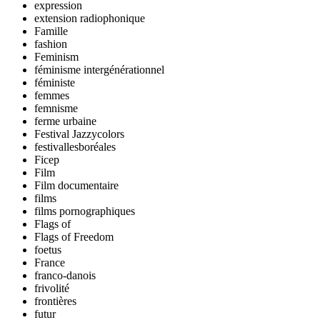
expression
extension radiophonique
Famille
fashion
Feminism
féminisme intergénérationnel
féministe
femmes
femnisme
ferme urbaine
Festival Jazzycolors
festivallesboréales
Ficep
Film
Film documentaire
films
films pornographiques
Flags of
Flags of Freedom
foetus
France
franco-danois
frivolité
frontières
futur