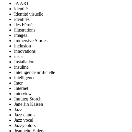
IA ART
identité
Identité visuelle
identités
Iles Féroé
illustrations
images
Immersive Stories
inclusion
innovations
insta
Installation
insuline
Intelligence artificielle
intelligenec
Inter
Internet
Interview
Inuuteq Storch
Jane Jin Kaisen
Jazz
Jazz danois
Jazz vocal
Jazzycolors
Jeannette Ehlers