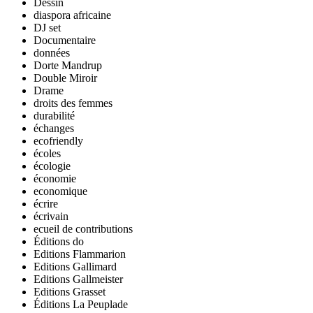
Dessin
diaspora africaine
DJ set
Documentaire
données
Dorte Mandrup
Double Miroir
Drame
droits des femmes
durabilité
échanges
ecofriendly
écoles
écologie
économie
economique
écrire
écrivain
ecueil de contributions
Éditions do
Editions Flammarion
Editions Gallimard
Editions Gallmeister
Editions Grasset
Éditions La Peuplade