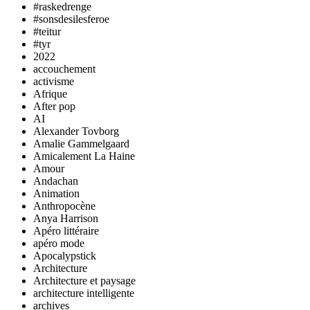
#raskedrenge
#sonsdesilesferoe
#teitur
#tyr
2022
accouchement
activisme
Afrique
After pop
AI
Alexander Tovborg
Amalie Gammelgaard
Amicalement La Haine
Amour
Andachan
Animation
Anthropocène
Anya Harrison
Apéro littéraire
apéro mode
Apocalypstick
Architecture
Architecture et paysage
architecture intelligente
archives