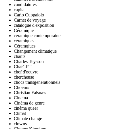
candidatures
capital
Carlo Cuppaiolo
Carnet de voyage
catalogue d'exposition
Céramique
céramique contemporaine
céramiques
Céramqiues
Changement climatique
chants
Charles Teyssou
ChatGPT
chef d'oeuvre
chercheuse
chocs transgenerationnels
Choeurs
Christian Falsnæs
Cinema
Cinéma de genre
cinéma queer
Climat
Climate change
clowns
Clowns Kingdom