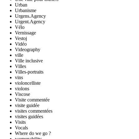
Urban
Urbanisme
Urgens.Agency
Urgent.Agency
Vélo
Vernissage
Vestoj
Vidéo
Videography
ville
Ville inclusive
Villes
Villes-portraits
vins
violoncelliste
violons
Viscose
Visite commentée
visite guidée
visites commentées
visites guidées
Visits
Vocals
Where do we go ?
womenability