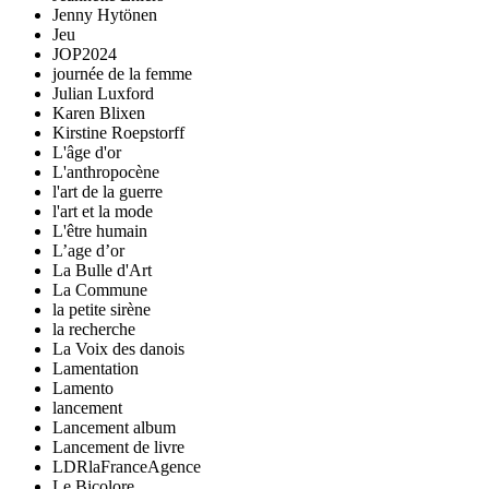
Jenny Hytönen
Jeu
JOP2024
journée de la femme
Julian Luxford
Karen Blixen
Kirstine Roepstorff
L'âge d'or
L'anthropocène
l'art de la guerre
l'art et la mode
L'être humain
L’age d’or
La Bulle d'Art
La Commune
la petite sirène
la recherche
La Voix des danois
Lamentation
Lamento
lancement
Lancement album
Lancement de livre
LDRlaFranceAgence
Le Bicolore