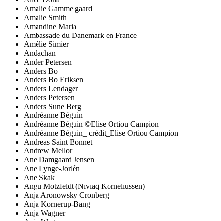
Amalie Gammelgaard
Amalie Smith
Amandine Maria
Ambassade du Danemark en France
Amélie Simier
Andachan
Ander Petersen
Anders Bo
Anders Bo Eriksen
Anders Lendager
Anders Petersen
Anders Sune Berg
Andréanne Béguin
Andréanne Béguin ©Elise Ortiou Campion
Andréanne Béguin_ crédit_Elise Ortiou Campion
Andreas Saint Bonnet
Andrew Mellor
Ane Damgaard Jensen
Ane Lynge-Jorlén
Ane Skak
Angu Motzfeldt (Niviaq Korneliussen)
Anja Aronowsky Cronberg
Anja Kornerup-Bang
Anja Wagner