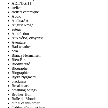
ARTNIGHT
atelier
ateliers céramique
Audio
AudioaArt
August Krogh
auteur
Autofiction
Aux vélos, citoyens!
Aventure
Bad weather
bela
Bianca Hermansen
Bien-Être
Biodiversité
Biographe
Biographie
Bjørn Nørgaard
blackness
Breakbeats
breathing beings
Brother Troll
Bulle du Monde
burial of this order
Cabinet d'architecture