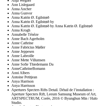
Anja Wegner
Ann Lislegaard
Anna Ancher
Anna Gunvor
Anna Katrin Ø. Egilstrøð
Anna Katrin Ø. Egilstrøð by
Anna Katrin Ø. Egilstrøð by Anna Katrin Ø. Egilstrøð
Anna Krogh
Annabelle Ténèze
Anne Bach Agerholm
Anne Cathrine
Anne Fabricius Møller
Anne Jeppesen
Anne Labroille
Anne Mette Villumsen
Anne Sofie Thiedemann Da
AnneCathrineBomann
Anni Albers
Antoine Petitjean
Anya Harrison
Anya Harrisson
Apertures Specters Rifts Detail. Détail de l’installation :
Aperture Specters Rift, Leeum Samsung Museum of Art,
ARTSPECTRUM, Corée, 2016 © Byunghun Min / Halo
Studio.