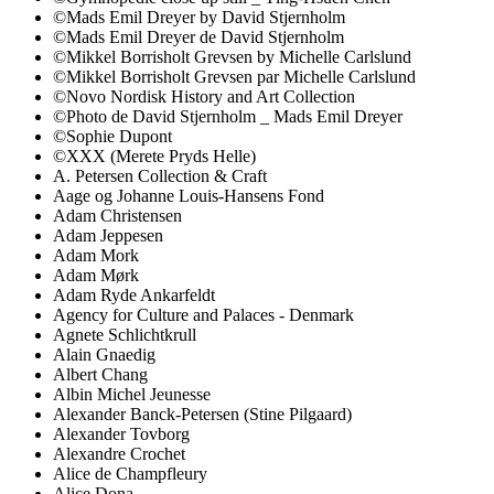
©Mads Emil Dreyer by David Stjernholm
©Mads Emil Dreyer de David Stjernholm
©Mikkel Borrisholt Grevsen by Michelle Carlslund
©Mikkel Borrisholt Grevsen par Michelle Carlslund
©Novo Nordisk History and Art Collection
©Photo de David Stjernholm _ Mads Emil Dreyer
©Sophie Dupont
©XXX (Merete Pryds Helle)
A. Petersen Collection & Craft
Aage og Johanne Louis-Hansens Fond
Adam Christensen
Adam Jeppesen
Adam Mork
Adam Mørk
Adam Ryde Ankarfeldt
Agency for Culture and Palaces - Denmark
Agnete Schlichtkrull
Alain Gnaedig
Albert Chang
Albin Michel Jeunesse
Alexander Banck-Petersen (Stine Pilgaard)
Alexander Tovborg
Alexandre Crochet
Alice de Champfleury
Alice Dona