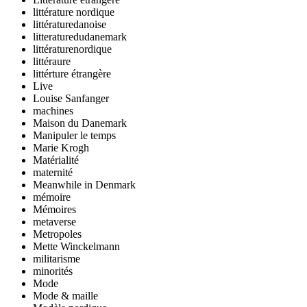
littérature nordique
littératuredanoise
litteraturedudanemark
littératurenordique
littéraure
littérture étrangère
Live
Louise Sanfanger
machines
Maison du Danemark
Manipuler le temps
Marie Krogh
Matérialité
maternité
Meanwhile in Denmark
mémoire
Mémoires
metaverse
Metropoles
Mette Winckelmann
militarisme
minorités
Mode
Mode & maille