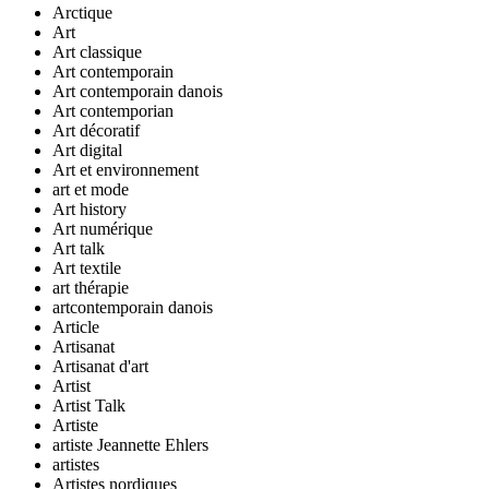
Arctique
Art
Art classique
Art contemporain
Art contemporain danois
Art contemporian
Art décoratif
Art digital
Art et environnement
art et mode
Art history
Art numérique
Art talk
Art textile
art thérapie
artcontemporain danois
Article
Artisanat
Artisanat d'art
Artist
Artist Talk
Artiste
artiste Jeannette Ehlers
artistes
Artistes nordiques