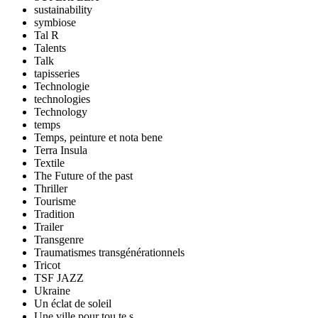
sustainability
symbiose
Tal R
Talents
Talk
tapisseries
Technologie
technologies
Technology
temps
Temps, peinture et nota bene
Terra Insula
Textile
The Future of the past
Thriller
Tourisme
Tradition
Trailer
Transgenre
Traumatismes transgénérationnels
Tricot
TSF JAZZ
Ukraine
Un éclat de soleil
Une ville pour tou.te.s