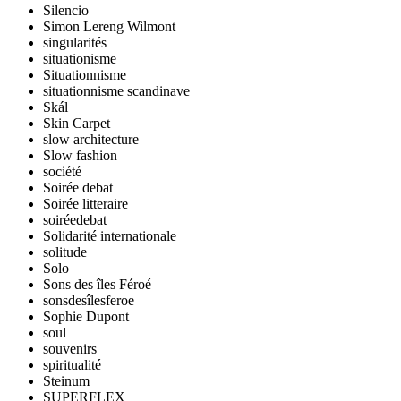
Silencio
Simon Lereng Wilmont
singularités
situationisme
Situationnisme
situationnisme scandinave
Skál
Skin Carpet
slow architecture
Slow fashion
société
Soirée debat
Soirée litteraire
soiréedebat
Solidarité internationale
solitude
Solo
Sons des îles Féroé
sonsdesîlesferoe
Sophie Dupont
soul
souvenirs
spiritualité
Steinum
SUPERFLEX