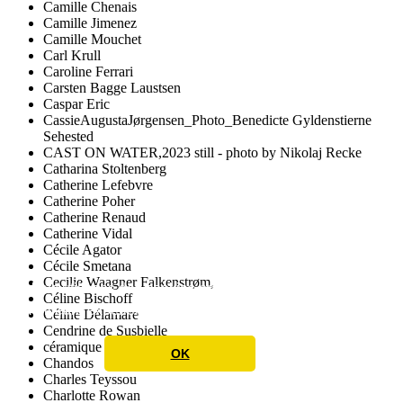
Camille Chenais
Camille Jimenez
Camille Mouchet
Carl Krull
Caroline Ferrari
Carsten Bagge Laustsen
Caspar Eric
CassieAugustaJørgensen_Photo_Benedicte Gyldenstierne
Sehested
CAST ON WATER,2023 still - photo by Nikolaj Recke
Catharina Stoltenberg
Catherine Lefebvre
Catherine Poher
Catherine Renaud
Catherine Vidal
Cécile Agator
Cécile Smetana
Cecilie Waagner Falkenstrøm,
Nous utilisons des cookies pour vous offrir une
Céline Bischoff
meilleure expérience utilisateur
Learn More
Céline Délamare
Cendrine de Susbielle
céramique
OK
Chandos
Charles Teyssou
Charlotte Rowan