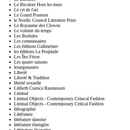
Le Bicolore Hors les murs
Le cri de l'art
Le Grand Poumon
le Nordic Council Literature Prize
Le Royaume des Clowns
Le volume du temps
Les Boréales
Les commissaires
Les éditions Gallmeister
les éditions La Peuplade
Les Îles Féroe
Les quatre saisons
lesargonautes
Liberté
Liberté & Tradition
liberté sexuelle
Lilibeth Cuenca Rasmussen
Liminal
Liminal Objects - Contemporary Critacal Fashion
Liminal Objects - Contemporary Critical Fashion
lithographie
Littérature
littérature danoise
littérature étarngère
Littérature étrangère