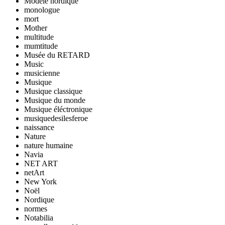
Modèle nordique
monologue
mort
Mother
multitude
mumtitude
Musée du RETARD
Music
musicienne
Musique
Musique classique
Musique du monde
Musique éléctronique
musiquedesilesferoe
naissance
Nature
nature humaine
Navia
NET ART
netArt
New York
Noël
Nordique
normes
Notabilia