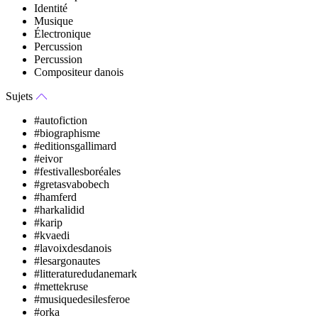
Identité
Musique
Électronique
Percussion
Percussion
Compositeur danois
Sujets
#autofiction
#biographisme
#editionsgallimard
#eivor
#festivallesboréales
#gretasvabobech
#hamferd
#harkalidid
#karip
#kvaedi
#lavoixdesdanois
#lesargonautes
#litteraturedudanemark
#mettekruse
#musiquedesilesferoe
#orka