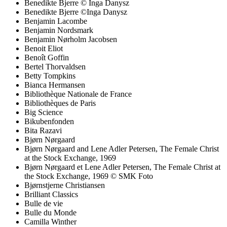
Benedikte Bjerre © Inga Danysz
Benedikte Bjerre ©Inga Danysz
Benjamin Lacombe
Benjamin Nordsmark
Benjamin Nørholm Jacobsen
Benoit Eliot
Benoît Goffin
Bertel Thorvaldsen
Betty Tompkins
Bianca Hermansen
Bibliothèque Nationale de France
Bibliothèques de Paris
Big Science
Bikubenfonden
Bita Razavi
Bjørn Nørgaard
Bjørn Nørgaard and Lene Adler Petersen, The Female Christ
at the Stock Exchange, 1969
Bjørn Nørgaard et Lene Adler Petersen, The Female Christ at
the Stock Exchange, 1969 © SMK Foto
Bjørnstjerne Christiansen
Brilliant Classics
Bulle de vie
Bulle du Monde
Camilla Winther