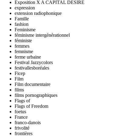
Exposition X A CAPITAL DESIRE
expression
extension radiophonique
Famille
fashion
Feminisme
féminisme intergénérationnel
féministe
femmes
femnisme
ferme urbaine
Festival Jazzycolors
festivallesboréales
Ficep
Film
Film documentaire
films
films pornographiques
Flags of
Flags of Freedom
foetus
France
franco-danois
frivolité
frontières