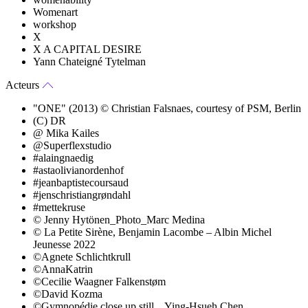
Womenart
workshop
X
X A CAPITAL DESIRE
Yann Chateigné Tytelman
Acteurs
"ONE" (2013) © Christian Falsnaes, courtesy of PSM, Berlin
(C) DR
@ Mika Kailes
@Superflexstudio
#alaingnaedig
#astaolivianordenhof
#jeanbaptistecoursaud
#jenschristiangrøndahl
#mettekruse
© Jenny Hytönen_Photo_Marc Medina
© La Petite Sirène, Benjamin Lacombe – Albin Michel
Jeunesse 2022
©Agnete Schlichtkrull
©AnnaKatrin
©Cecilie Waagner Falkenstøm
©David Kozma
©Gymnopédie close up still _ Ying-Hsueh Chen