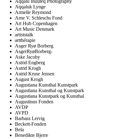
Aqqalu Inuuteq Photography
Aqqaluk Lynge
Armelle Reymond
Arne V. Schleschs Fond
Art Hub Copenhagen
Art Music Denmark
artiststalk
artthérapie
Asger Ryø Borberg
AsgerRyøBorberg-
Aske Jacoby
Astrid Engberg
Astrid Krogh
Astrid Kruse Jensen
August Krogh
Augustiana Kunsthal Kunstpark
Augustiana Kunsthal og Kunstpark
Augustiana Kunstpark og Kunsthal
Augustinus Fonden
AVDP
AVPD
Barbara Lervig
Beckett-Fonden
Bela
Benedikte Bjerre