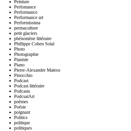
Peinture
Perfomance
Performance
Performance art
Performissima
permaculture
petit glaciers
phénomène littéraire
Phillippe Cohen Solal
Photo
Photographie
Pianiste
Piano
Pierre-Alexandre Mateos
Pinocchio
Podcast
Podcast littéraire
Podcasts
PodcsatArt
poèmes
Poésie
poignant
Politics
politique
politiques